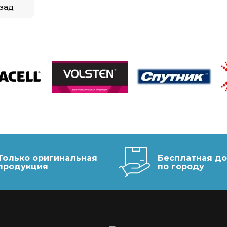
зад
Только оригинальная
Бесплатная до
продукция
по городу