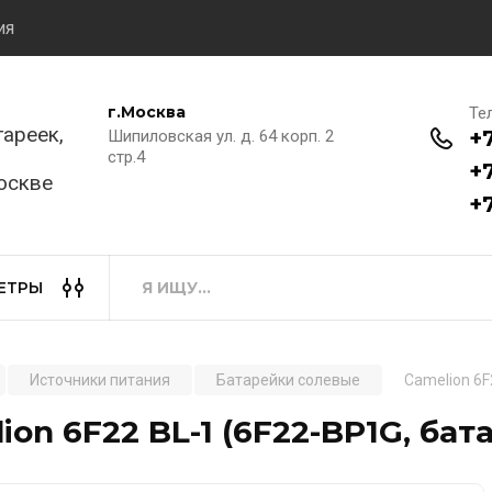
ия
г.Москва
Те
ареек,
+
Шипиловская ул. д. 64 корп. 2
стр.4
+
оскве
+7
ЕТРЫ
Источники питания
Батарейки солевые
Camelion 6F
ion 6F22 BL-1 (6F22-BP1G, бат