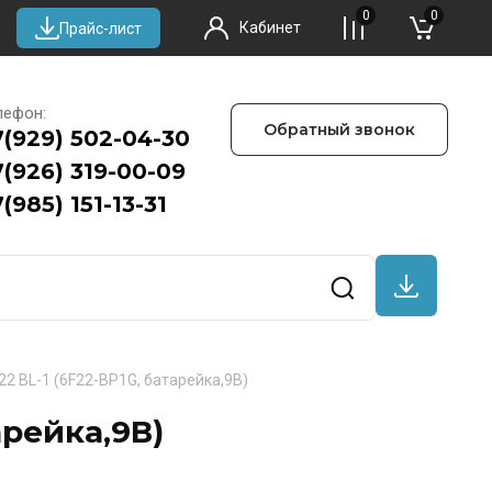
0
0
Кабинет
Прайс-лист
лефон:
Обратный звонок
7(929) 502-04-30
7(926) 319-00-09
(985) 151-13-31
22 BL-1 (6F22-BP1G, батарейка,9В)
арейка,9В)