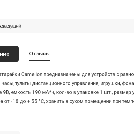
едыдущий
Отзывы
ние
атарейки Camelion предназначены для устройств с рав
 часы,пульты дистанционного управления, игрушки, фона
 9В, емкость 190 мА*ч, кол-во в упаковке 1 шт., размер
е от -18 до + 55 °C, хранить в сухом помещении при темп