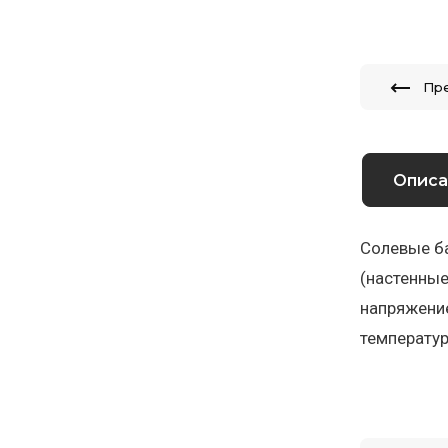
Пр
Описа
Солевые б
(настенные
напряжение
температур