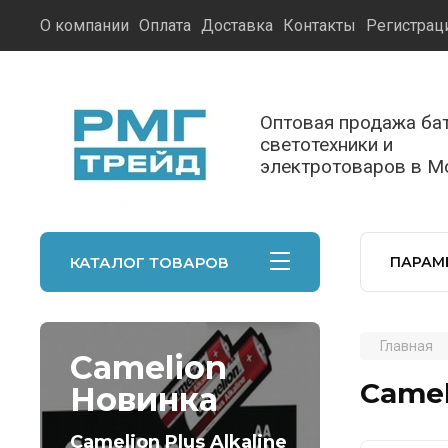
О компании
Оплата
Доставка
Контакты
Регистрац
Оптовая продажа бат
светотехники и
электротоваров в М
КАТАЛОГ ТОВАРОВ
ПАРАМ
Главная
Camelion
Camel
Новинка
Camelion Plus Alkaline